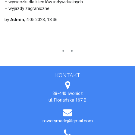
– wycieczki dla klientów indywidualnych
– wyjazdy zagraniczne
by
Admin
, 4.05.2023, 13:36
Poprzednia
Następna
«
»
KONTAKT
38-440 Iwonicz
ul. Floriańska 167 B
rowerymadej@gmail.com