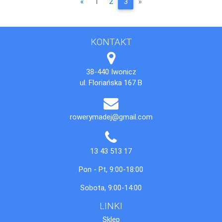
Poprzednia
Następna
«
1
2
3
»
KONTAKT
38-440 Iwonicz
ul. Floriańska 167 B
rowerymadej@gmail.com
13 43 513 17
Pon - Pt, 9:00-18:00
Sobota, 9:00-14:00
LINKI
Sklep