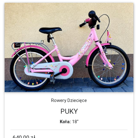
Rowery Dziecięce
PUKY
Koła:
18"
640.00 zł