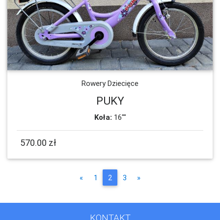
Rowery Dziecięce
PUKY
Koła:
16""
570.00 zł
Poprzednia
Następna
«
1
2
3
»
KONTAKT