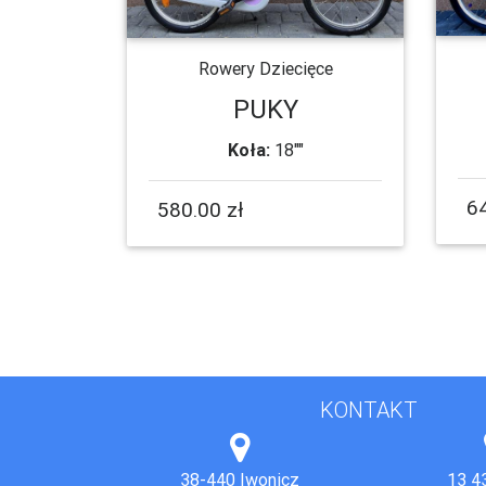
Rowery Dziecięce
PUKY
Koła:
18""
64
580.00 zł
KONTAKT
38-440 Iwonicz
13 4