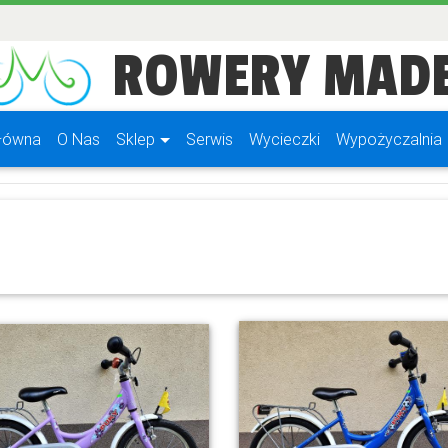
ROWERY MADE
(current)
Główna
O Nas
Sklep
Serwis
Wycieczki
Wypożyczalnia