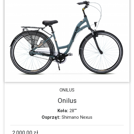
ONILUS
Onilus
Koła:
28""
Osprzęt:
Shimano Nexus
2,000.00 zł