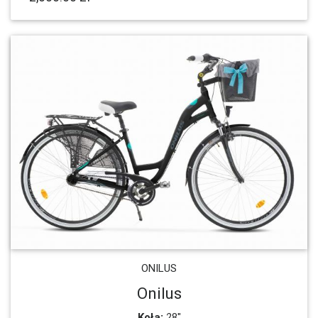
ONILUS
Onilus
Koła:
28"