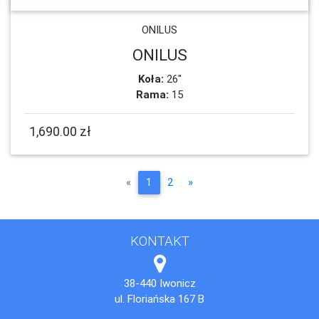
ONILUS
ONILUS
Koła:
26"
Rama:
15
1,690.00 zł
Poprzednia
Następna
«
1
2
»
KONTAKT
38-440 Iwonicz
ul. Floriańska 167 B