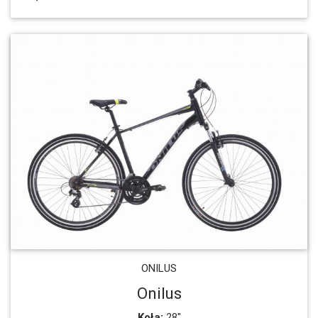
ONILUS
Onilus
Koła:
28"