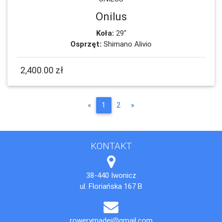
Onilus
Koła:
29"
Osprzęt:
Shimano Alivio
2,400.00 zł
Poprzednia
Następna
«
1
2
»
KONTAKT
38-440 Iwonicz
ul. Floriańska 167 B
rowerymadej@gmail.com